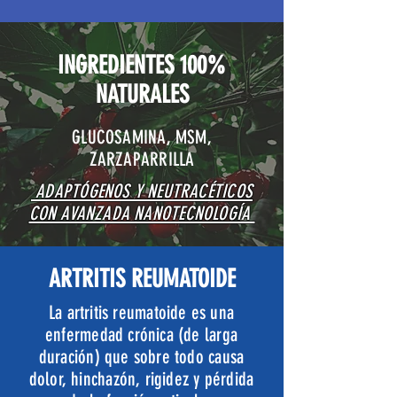
INGREDIENTES 100%
NATURALES
GLUCOSAMINA, MSM,
ZARZAPARRILLA
ADAPTÓGENOS Y NEUTRACÉTICOS
CON AVANZADA NANOTECNOLOGÍA
ARTRITIS REUMATOIDE
La artritis reumatoide es una
enfermedad crónica (de larga
duración) que sobre todo causa
dolor, hinchazón, rigidez y pérdida