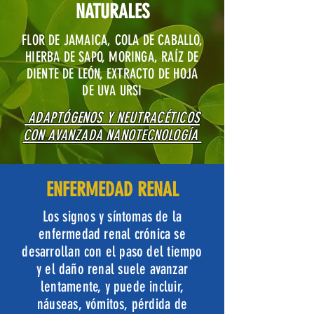
NATURALES
FLOR DE JAMAICA, COLA DE CABALLO,
HIERBA DE SAPO, MORINGA, RAÍZ DE
DIENTE DE LEÓN, EXTRACTO DE HOJA
DE UVA URSI
ADAPTÓGENOS Y NEUTRACÉTICOS
CON AVANZADA NANOTECNOLOGÍA
ENFERMEDAD RENAL
Los signos y síntomas de la
enfermedad renal crónica se
desarrollan con el paso del tiempo
y el daño renal suele avanzar
lentamente, y puede incluir,
náuseas, vómitos, pérdida de