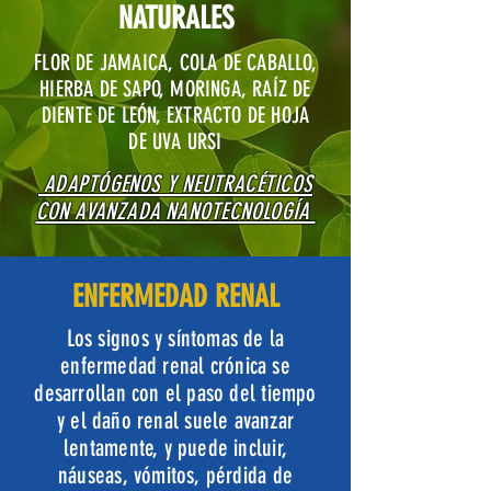
NATURALES
FLOR DE JAMAICA, COLA DE CABALLO,
HIERBA DE SAPO, MORINGA, RAÍZ DE
DIENTE DE LEÓN, EXTRACTO DE HOJA
DE UVA URSI
ADAPTÓGENOS Y NEUTRACÉTICOS
CON AVANZADA NANOTECNOLOGÍA
ENFERMEDAD RENAL
Los signos y síntomas de la
enfermedad renal crónica se
desarrollan con el paso del tiempo
y el daño renal suele avanzar
lentamente, y puede incluir,
náuseas, vómitos, pérdida de