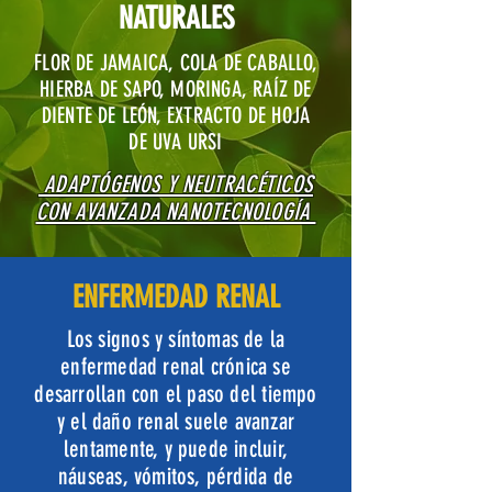
NATURALES
FLOR DE JAMAICA, COLA DE CABALLO,
HIERBA DE SAPO, MORINGA, RAÍZ DE
DIENTE DE LEÓN, EXTRACTO DE HOJA
DE UVA URSI
ADAPTÓGENOS Y NEUTRACÉTICOS
CON AVANZADA NANOTECNOLOGÍA
ENFERMEDAD RENAL
Los signos y síntomas de la
enfermedad renal crónica se
desarrollan con el paso del tiempo
y el daño renal suele avanzar
lentamente, y puede incluir,
náuseas, vómitos, pérdida de