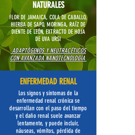
NATURALES
FLOR DE JAMAICA, COLA DE CABALLO,
HIERBA DE SAPO, MORINGA, RAÍZ DE
DIENTE DE LEÓN, EXTRACTO DE HOJA
DE UVA URSI
ADAPTÓGENOS Y NEUTRACÉTICOS
CON AVANZADA NANOTECNOLOGÍA
ENFERMEDAD RENAL
Los signos y síntomas de la
enfermedad renal crónica se
desarrollan con el paso del tiempo
y el daño renal suele avanzar
lentamente, y puede incluir,
náuseas, vómitos, pérdida de