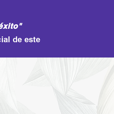
éxito"
ial de este