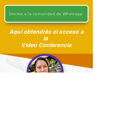
Unirme a la comunidad de Whatsapp
Aquí obtendrás el acceso a
la
Video Conferencia
Noemi García Gonzalez
EmpresaTop
Salud y Prosperidad