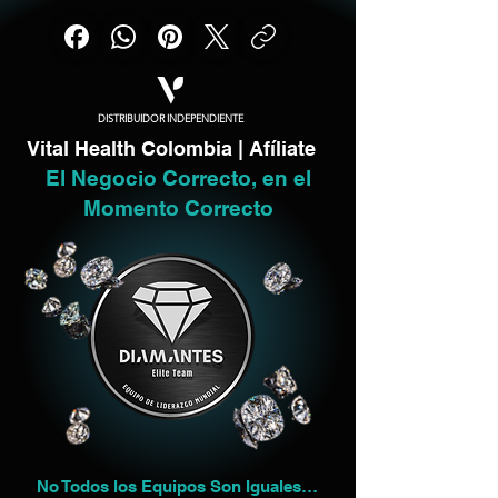
DISTRIBUIDOR INDEPENDIENTE
Vital Health Colombia | Afíliate
El Negocio Correcto, en el
Momento Correcto
No Todos los Equipos Son Iguales…