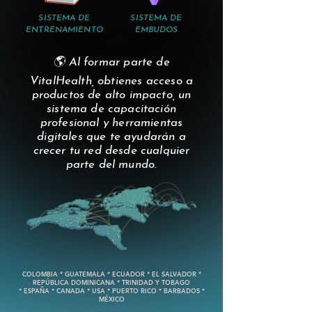
SISTEMA DE
SISTEMA DE
ENTRENAMIENTO
EMBUDOS
🌎 Al formar parte de
VitalHealth, obtienes acceso a
productos de alto impacto, un
sistema de capacitación
profesional y herramientas
digitales que te ayudarán a
crecer tu red desde cualquier
parte del mundo.
COLOMBIA * GUATEMALA * ECUADOR * EL SALVADOR *
REPÚBLICA DOMINICANA * TRINIDAD Y TOBAGO
* ESPAÑA * CANADA * USA * PUERTO RICO * BARBADOS *
MÉXICO