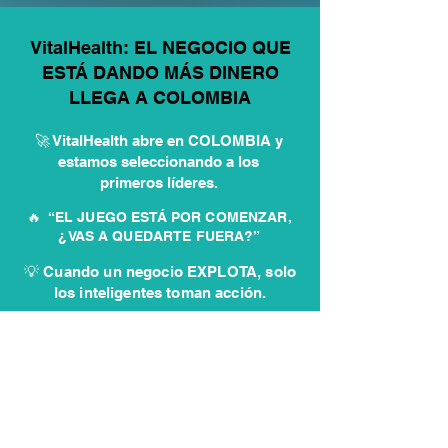
VitalHealth: EL NEGOCIO QUE
ESTÁ DANDO MÁS DINERO
LLEGA A COLOMBIA
🚀 VitalHealth abre en COLOMBIA y
estamos seleccionando a los
primeros líderes.
🔥 “EL JUEGO ESTÁ POR COMENZAR,
¿VAS A QUEDARTE FUERA?”
💡 Cuando un negocio EXPLOTA, solo
los inteligentes toman acción.
✏️ Postúlate aquí y entra antes
que los demás
QUIERO INICIAR