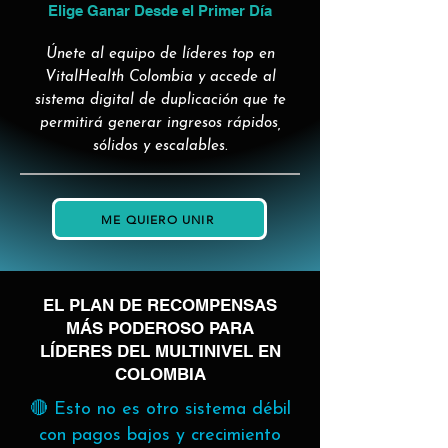
Elige Ganar Desde el Primer Día
Únete al equipo de líderes top en
VitalHealth Colombia y accede al
sistema digital de duplicación que te
permitirá generar ingresos rápidos,
sólidos y escalables.
ME QUIERO UNIR
EL PLAN DE RECOMPENSAS
MÁS PODEROSO PARA
LÍDERES DEL MULTINIVEL EN
COLOMBIA
🔴 Esto no es otro sistema débil
con pagos bajos y crecimiento