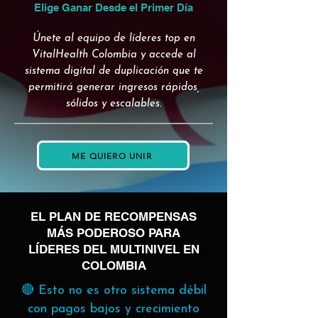
Elige Ganar Desde el Primer Día
Únete al equipo de líderes top en
VitalHealth Colombia y accede al
sistema digital de duplicación que te
permitirá generar ingresos rápidos,
sólidos y escalables.
ME QUIERO UNIR
EL PLAN DE RECOMPENSAS
MÁS PODEROSO PARA
LÍDERES DEL MULTINIVEL EN
COLOMBIA
🔴 Esto no es otro sistema débil
con pagos bajos y crecimiento