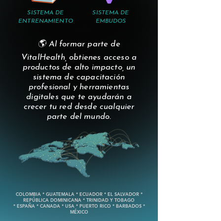
SISTEMA DE
SISTEMA DE
ENTRENAMIENTO
EMBUDOS
🌎 Al formar parte de
VitalHealth, obtienes acceso a
productos de alto impacto, un
sistema de capacitación
profesional y herramientas
digitales que te ayudarán a
crecer tu red desde cualquier
parte del mundo.
COLOMBIA * GUATEMALA * ECUADOR * EL SALVADOR *
REPÚBLICA DOMINICANA * TRINIDAD Y TOBAGO
* ESPAÑA * CANADA * USA * PUERTO RICO * BARBADOS *
MÉXICO