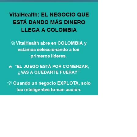
VitalHealth: EL NEGOCIO QUE
ESTÁ DANDO MÁS DINERO
LLEGA A COLOMBIA
🚀 VitalHealth abre en COLOMBIA y
estamos seleccionando a los
primeros líderes.
🔥 “EL JUEGO ESTÁ POR COMENZAR,
¿VAS A QUEDARTE FUERA?”
💡 Cuando un negocio EXPLOTA, solo
los inteligentes toman acción.
✏️ Postúlate aquí y entra antes
que los demás
QUIERO INICIAR