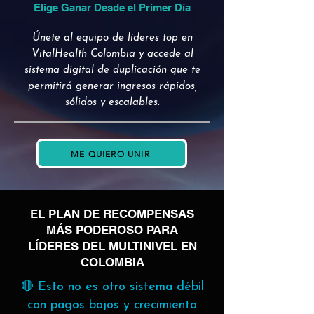
Elige Ganar Desde el Primer Día
Únete al equipo de líderes top en
VitalHealth Colombia y accede al
sistema digital de duplicación que te
permitirá generar ingresos rápidos,
sólidos y escalables.
ME QUIERO UNIR
EL PLAN DE RECOMPENSAS
MÁS PODEROSO PARA
LÍDERES DEL MULTINIVEL EN
COLOMBIA
🔴 Esto no es otro sistema débil
con pagos bajos y crecimiento