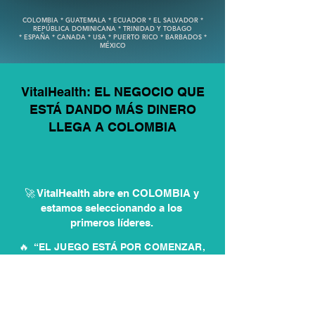
COLOMBIA * GUATEMALA * ECUADOR * EL SALVADOR *
REPÚBLICA DOMINICANA * TRINIDAD Y TOBAGO
* ESPAÑA * CANADA * USA * PUERTO RICO * BARBADOS *
MÉXICO
VitalHealth: EL NEGOCIO QUE
ESTÁ DANDO MÁS DINERO
LLEGA A COLOMBIA
🚀 VitalHealth abre en COLOMBIA y
estamos seleccionando a los
primeros líderes.
🔥 “EL JUEGO ESTÁ POR COMENZAR,
¿VAS A QUEDARTE FUERA?”
💡 Cuando un negocio EXPLOTA, solo
los inteligentes toman acción.