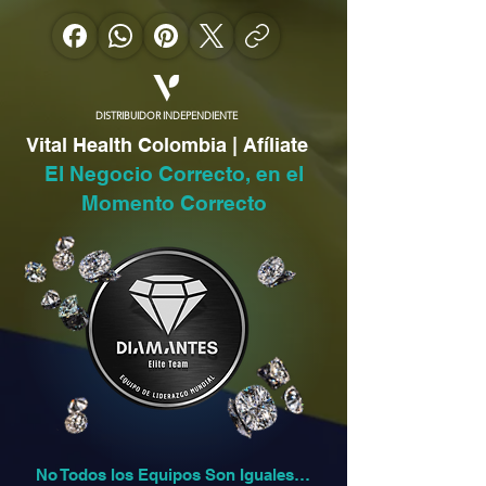
DISTRIBUIDOR INDEPENDIENTE
Vital Health Colombia | Afíliate
El Negocio Correcto, en el
Momento Correcto
No Todos los Equipos Son Iguales…