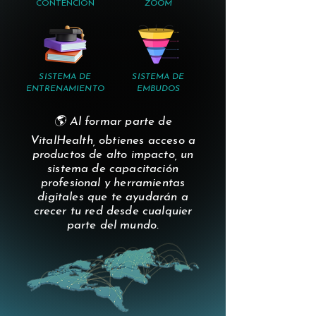
CONTENCIÓN
ZOOM
SISTEMA DE
SISTEMA DE
ENTRENAMIENTO
EMBUDOS
🌎 Al formar parte de
VitalHealth, obtienes acceso a
productos de alto impacto, un
sistema de capacitación
profesional y herramientas
digitales que te ayudarán a
crecer tu red desde cualquier
parte del mundo.