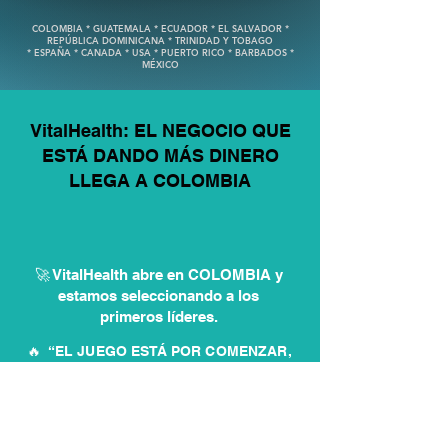
COLOMBIA * GUATEMALA * ECUADOR * EL SALVADOR *
REPÚBLICA DOMINICANA * TRINIDAD Y TOBAGO
* ESPAÑA * CANADA * USA * PUERTO RICO * BARBADOS *
MÉXICO
VitalHealth: EL NEGOCIO QUE
ESTÁ DANDO MÁS DINERO
LLEGA A COLOMBIA
🚀 VitalHealth abre en COLOMBIA y
estamos seleccionando a los
primeros líderes.
🔥 “EL JUEGO ESTÁ POR COMENZAR,
¿VAS A QUEDARTE FUERA?”
💡 Cuando un negocio EXPLOTA, solo
los inteligentes toman acción.