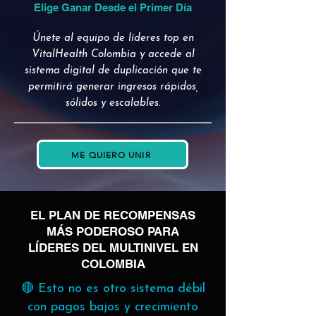
Elige Ganar Desde el Primer Día
Únete al equipo de líderes top en
VitalHealth Colombia y accede al
sistema digital de duplicación que te
permitirá generar ingresos rápidos,
sólidos y escalables.
ME QUIERO UNIR
EL PLAN DE RECOMPENSAS
MÁS PODEROSO PARA
LÍDERES DEL MULTINIVEL EN
COLOMBIA
🔴 Esto no es otro sistema débil
con pagos bajos y crecimiento