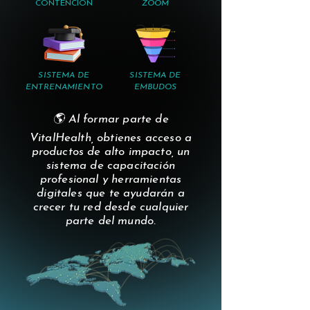
CONTENCIÓN
ZOOM
SISTEMA DE
SISTEMA DE
ENTRENAMIENTO
EMBUDOS
🌎 Al formar parte de
VitalHealth, obtienes acceso a
productos de alto impacto, un
sistema de capacitación
profesional y herramientas
digitales que te ayudarán a
crecer tu red desde cualquier
parte del mundo.