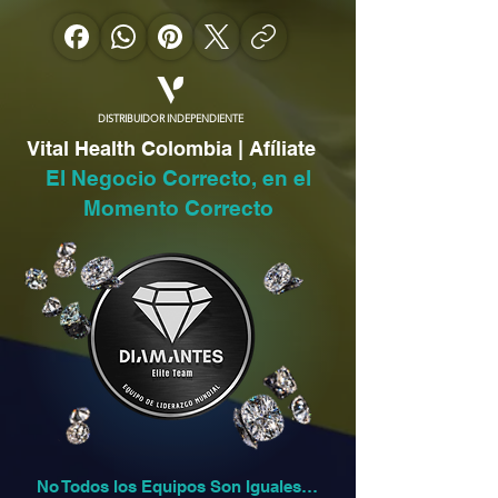
DISTRIBUIDOR INDEPENDIENTE
Vital Health Colombia | Afíliate
El Negocio Correcto, en el
Momento Correcto
No Todos los Equipos Son Iguales…