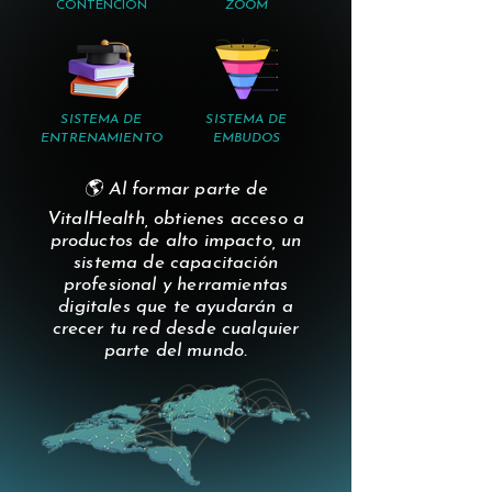
CONTENCIÓN
ZOOM
SISTEMA DE
SISTEMA DE
ENTRENAMIENTO
EMBUDOS
🌎 Al formar parte de
VitalHealth, obtienes acceso a
productos de alto impacto, un
sistema de capacitación
profesional y herramientas
digitales que te ayudarán a
crecer tu red desde cualquier
parte del mundo.