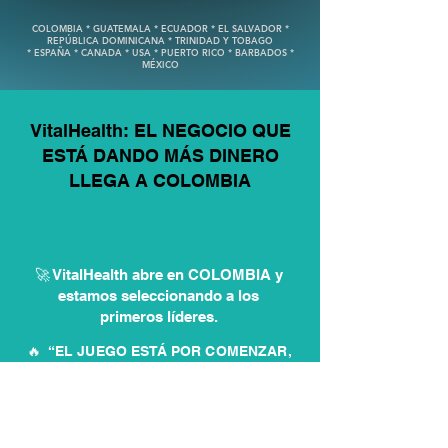
COLOMBIA * GUATEMALA * ECUADOR * EL SALVADOR *
REPÚBLICA DOMINICANA * TRINIDAD Y TOBAGO
* ESPAÑA * CANADA * USA * PUERTO RICO * BARBADOS *
MÉXICO
VitalHealth: EL NEGOCIO QUE
ESTÁ DANDO MÁS DINERO
LLEGA A COLOMBIA
🚀 VitalHealth abre en COLOMBIA y
estamos seleccionando a los
primeros líderes.
🔥 “EL JUEGO ESTÁ POR COMENZAR,
¿VAS A QUEDARTE FUERA?”
💡 Cuando un negocio EXPLOTA, solo
los inteligentes toman acción.