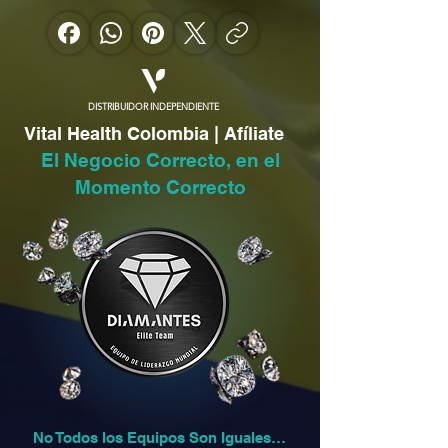
DISTRIBUIDOR INDEPENDIENTE
Vital Health Colombia | Afíliate
El Negocio Correcto, en el
Momento Correcto
No Todos los Equipos Son Iguales…