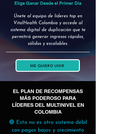
Elige Ganar Desde el Primer Día
Únete al equipo de líderes top en
VitalHealth Colombia y accede al
sistema digital de duplicación que te
permitirá generar ingresos rápidos,
sólidos y escalables.
ME QUIERO UNIR
EL PLAN DE RECOMPENSAS
MÁS PODEROSO PARA
LÍDERES DEL MULTINIVEL EN
COLOMBIA
🔴 Esto no es otro sistema débil
con pagos bajos y crecimiento