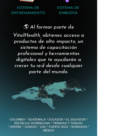
SISTEMA DE
SISTEMA DE
ENTRENAMIENTO
EMBUDOS
🌎 Al formar parte de
VitalHealth, obtienes acceso a
productos de alto impacto, un
sistema de capacitación
profesional y herramientas
digitales que te ayudarán a
crecer tu red desde cualquier
parte del mundo.
COLOMBIA * GUATEMALA * ECUADOR * EL SALVADOR *
REPÚBLICA DOMINICANA * TRINIDAD Y TOBAGO
* ESPAÑA * CANADA * USA * PUERTO RICO * BARBADOS *
MÉXICO