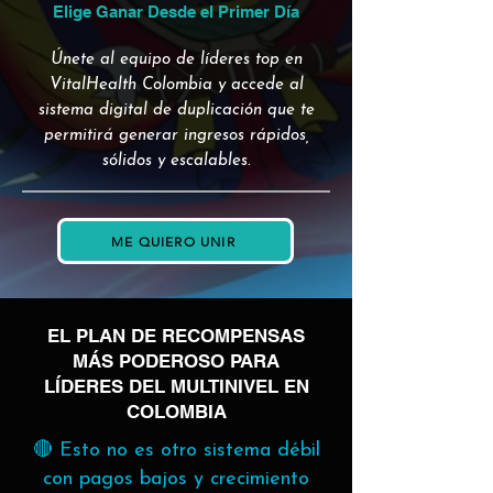
Elige Ganar Desde el Primer Día
Únete al equipo de líderes top en
VitalHealth Colombia y accede al
sistema digital de duplicación que te
permitirá generar ingresos rápidos,
sólidos y escalables.
ME QUIERO UNIR
EL PLAN DE RECOMPENSAS
MÁS PODEROSO PARA
LÍDERES DEL MULTINIVEL EN
COLOMBIA
🔴 Esto no es otro sistema débil
con pagos bajos y crecimiento