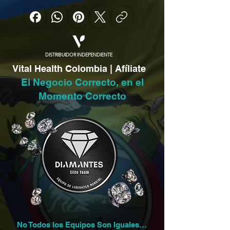
DISTRIBUIDOR INDEPENDIENTE
Vital Health Colombia | Afíliate
El Negocio Correcto, en el
Momento Correcto
No Todos los Equipos Son Iguales…