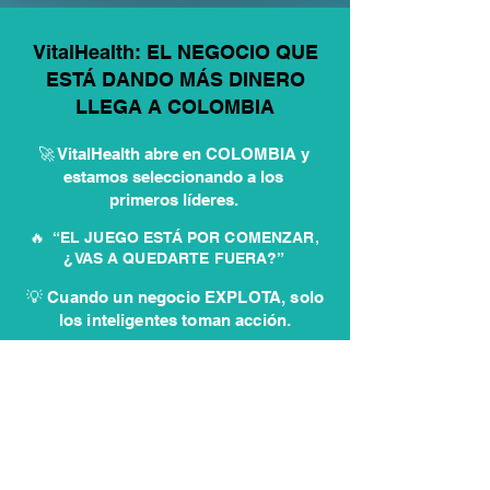
VitalHealth: EL NEGOCIO QUE
ESTÁ DANDO MÁS DINERO
LLEGA A COLOMBIA
🚀 VitalHealth abre en COLOMBIA y
estamos seleccionando a los
primeros líderes.
🔥 “EL JUEGO ESTÁ POR COMENZAR,
¿VAS A QUEDARTE FUERA?”
💡 Cuando un negocio EXPLOTA, solo
los inteligentes toman acción.
✏️ Postúlate aquí y entra antes
que los demás
QUIERO INICIAR