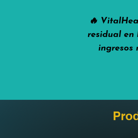
🔥 VitalHea
residual en 
ingresos 
Prod