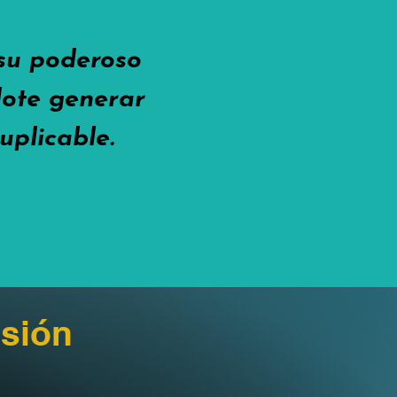
 su poderoso
ndote generar
uplicable.
sión