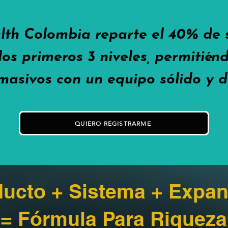
lth Colombia reparte el 40% de
los primeros 3 niveles, permitié
masivos con un equipo sólido y d
QUIERO REGISTRARME
ucto + Sistema + Expan
= Fórmula Para Riqueza