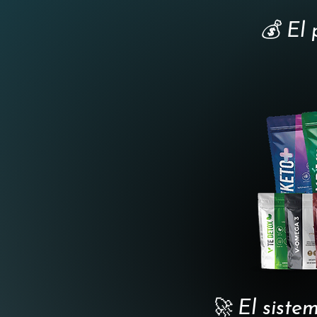
💰 El 
🚀 El siste