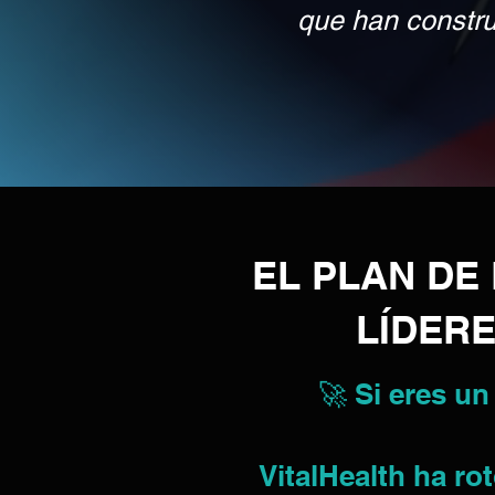
que han construi
EL PLAN D
LÍDERE
🚀 Si eres un
VitalHealth ha r