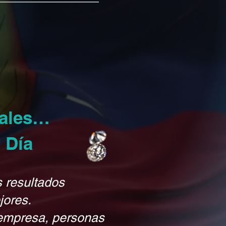
uales…
 Día
s resultados
jores.
 empresa, personas