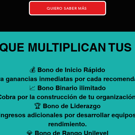
QUIERO SABER MÁS
 QUE MULTIPLICAN TUS
💰 Bono de Inicio Rápido
a ganancias inmediatas por cada recomend
📈 Bono Binario ilimitado
Cobra por la construcción de tu organización
🏆 Bono de Liderazgo
ingresos adicionales por desarrollar equipos
rendimiento.
💎 Bono de Rango Unilevel