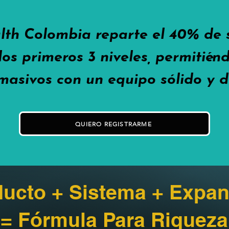
lth Colombia reparte el 40% de
los primeros 3 niveles, permitié
masivos con un equipo sólido y d
QUIERO REGISTRARME
ucto + Sistema + Expan
= Fórmula Para Riqueza