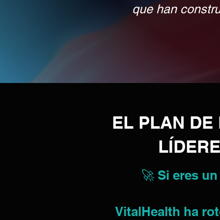
que han construi
EL PLAN D
LÍDERE
🚀 Si eres un
VitalHealth ha r