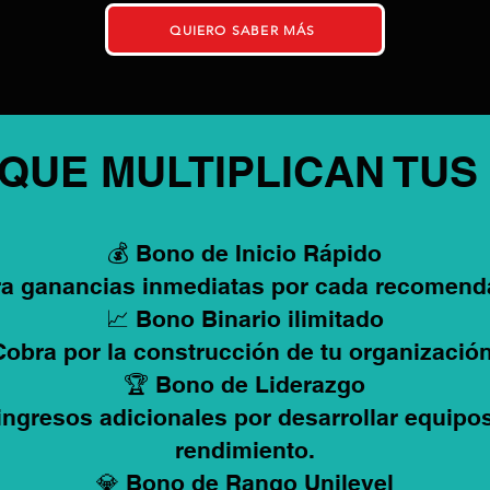
QUIERO SABER MÁS
 QUE MULTIPLICAN TUS
💰 Bono de Inicio Rápido
a ganancias inmediatas por cada recomend
📈 Bono Binario ilimitado
Cobra por la construcción de tu organización
🏆 Bono de Liderazgo
ingresos adicionales por desarrollar equipos
rendimiento.
💎 Bono de Rango Unilevel