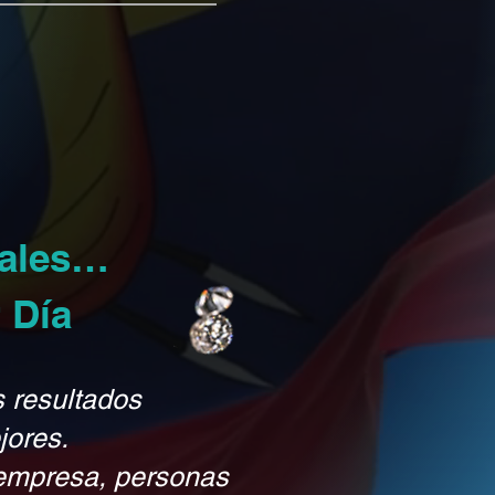
uales…
 Día
s resultados
jores.
 empresa, personas