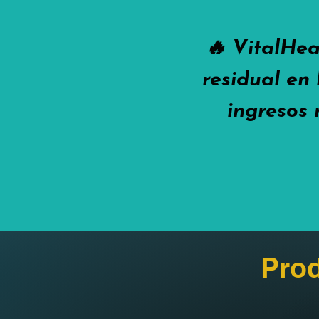
🔥 VitalHea
residual en 
ingresos 
Prod