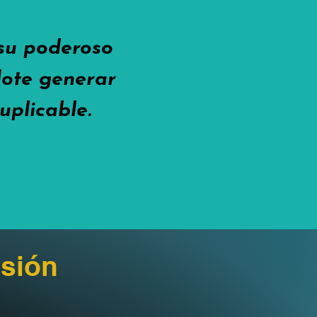
 su poderoso
ndote generar
uplicable.
sión