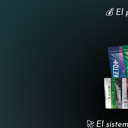
💰 El 
🚀 El siste