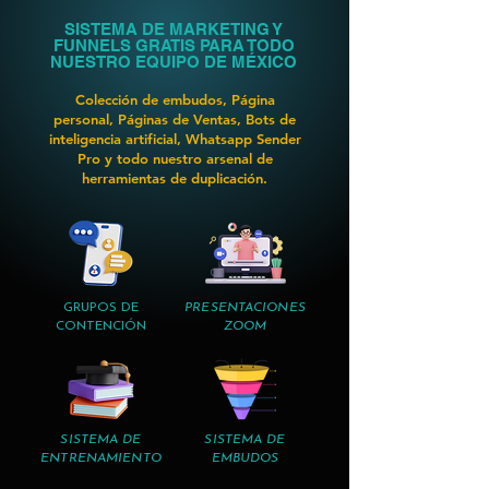
SISTEMA DE MARKETING Y
FUNNELS GRATIS PARA TODO
NUESTRO EQUIPO DE MÉXICO
Colección de embudos, Página
personal, Páginas de Ventas, Bots de
inteligencia artificial, Whatsapp Sender
Pro y todo nuestro arsenal de
herramientas de duplicación.
GRUPOS DE
PRESENTACIONES
CONTENCIÓN
ZOOM
SISTEMA DE
SISTEMA DE
ENTRENAMIENTO
EMBUDOS