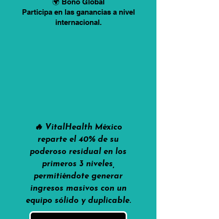
🌍 Bono Global
Participa en las ganancias a nivel
internacional.
🔥 VitalHealth México
reparte el 40% de su
poderoso residual en los
primeros 3 niveles,
permitiéndote generar
ingresos masivos con un
equipo sólido y duplicable.