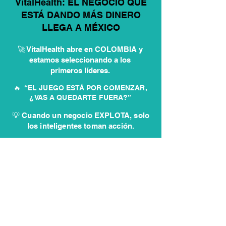
VitalHealth: EL NEGOCIO QUE
ESTÁ DANDO MÁS DINERO
LLEGA A MÉXICO
🚀 VitalHealth abre en COLOMBIA y
estamos seleccionando a los
primeros líderes.
🔥 “EL JUEGO ESTÁ POR COMENZAR,
¿VAS A QUEDARTE FUERA?”
💡 Cuando un negocio EXPLOTA, solo
los inteligentes toman acción.
✏️ Postúlate aquí y entra antes
que los demás
QUIERO INICIAR