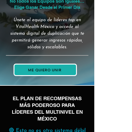
No Todos los Equipos Son Iguales…
Elige Ganar Desde el Primer Día
Únete al equipo de líderes top en
VitalHealth México y accede al
sistema digital de duplicación que te
permitirá generar ingresos rápidos,
sólidos y escalables.
ME QUIERO UNIR
EL PLAN DE RECOMPENSAS
MÁS PODEROSO PARA
LÍDERES DEL MULTINIVEL EN
MÉXICO
🔴 Esto no es otro sistema débil