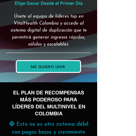
Elige Ganar Desde el Primer Día
Únete al equipo de líderes top en
VitalHealth Colombia y accede al
sistema digital de duplicación que te
permitirá generar ingresos rápidos,
sólidos y escalables.
ME QUIERO UNIR
EL PLAN DE RECOMPENSAS
MÁS PODEROSO PARA
LÍDERES DEL MULTINIVEL EN
COLOMBIA
🔴 Esto no es otro sistema débil
con pagos bajos y crecimiento