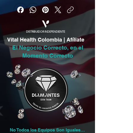
DISTRIBUIDOR INDEPENDIENTE
Vital Health Colombia | Afíliate
El Negocio Correcto, en el
Momento Correcto
No Todos los Equipos Son Iguales…