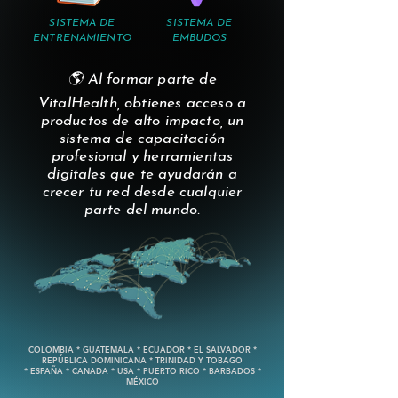
SISTEMA DE
SISTEMA DE
ENTRENAMIENTO
EMBUDOS
🌎 Al formar parte de
VitalHealth, obtienes acceso a
productos de alto impacto, un
sistema de capacitación
profesional y herramientas
digitales que te ayudarán a
crecer tu red desde cualquier
parte del mundo.
COLOMBIA * GUATEMALA * ECUADOR * EL SALVADOR *
REPÚBLICA DOMINICANA * TRINIDAD Y TOBAGO
* ESPAÑA * CANADA * USA * PUERTO RICO * BARBADOS *
MÉXICO