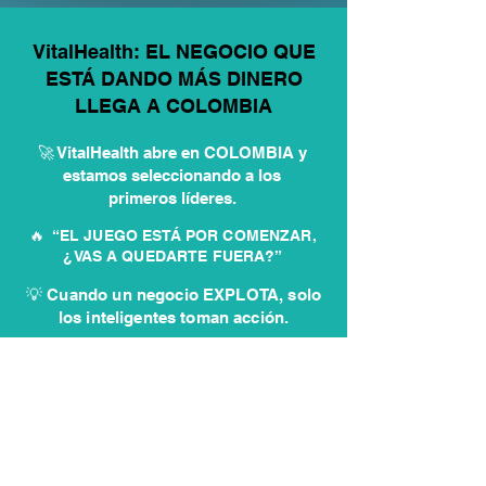
VitalHealth: EL NEGOCIO QUE
ESTÁ DANDO MÁS DINERO
LLEGA A COLOMBIA
🚀 VitalHealth abre en COLOMBIA y
estamos seleccionando a los
primeros líderes.
🔥 “EL JUEGO ESTÁ POR COMENZAR,
¿VAS A QUEDARTE FUERA?”
💡 Cuando un negocio EXPLOTA, solo
los inteligentes toman acción.
✏️ Postúlate aquí y entra antes
que los demás
QUIERO INICIAR