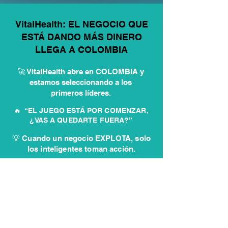
VitalHealth: EL NEGOCIO QUE
ESTÁ DANDO MÁS DINERO
LLEGA A COLOMBIA
🚀 VitalHealth abre en COLOMBIA y
estamos seleccionando a los
primeros líderes.
🔥 “EL JUEGO ESTÁ POR COMENZAR,
¿VAS A QUEDARTE FUERA?”
💡 Cuando un negocio EXPLOTA, solo
los inteligentes toman acción.
✏️ Postúlate aquí y entra antes
que los demás
QUIERO INICIAR