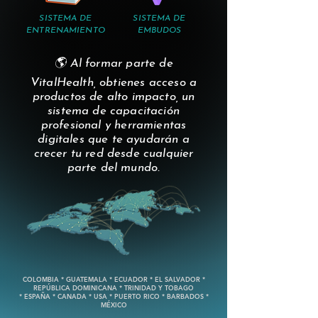
SISTEMA DE
SISTEMA DE
ENTRENAMIENTO
EMBUDOS
🌎 Al formar parte de
VitalHealth, obtienes acceso a
productos de alto impacto, un
sistema de capacitación
profesional y herramientas
digitales que te ayudarán a
crecer tu red desde cualquier
parte del mundo.
COLOMBIA * GUATEMALA * ECUADOR * EL SALVADOR *
REPÚBLICA DOMINICANA * TRINIDAD Y TOBAGO
* ESPAÑA * CANADA * USA * PUERTO RICO * BARBADOS *
MÉXICO