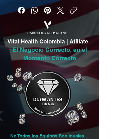
DISTRIBUIDOR INDEPENDIENTE
Vital Health Colombia | Afíliate
El Negocio Correcto, en el
Momento Correcto
No Todos los Equipos Son Iguales…