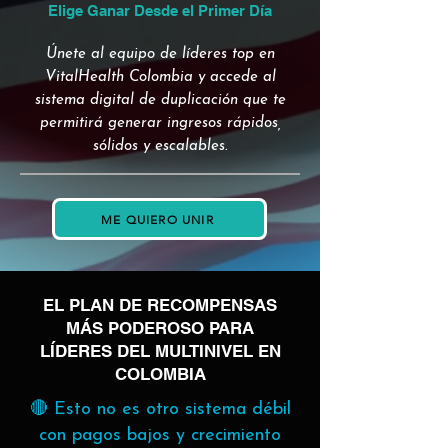
Elige Ganar Desde el Primer Día
Únete al equipo de líderes top en
VitalHealth Colombia y accede al
sistema digital de duplicación que te
permitirá generar ingresos rápidos,
sólidos y escalables.
ME QUIERO UNIR
EL PLAN DE RECOMPENSAS
MÁS PODEROSO PARA
LÍDERES DEL MULTINIVEL EN
COLOMBIA
🔴 Esto no es otro sistema débil
con pagos bajos y crecimiento