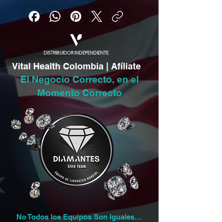
DISTRIBUIDOR INDEPENDIENTE
Vital Health Colombia | Afíliate
El Negocio Correcto, en el
Momento Correcto
No Todos los Equipos Son Iguales…