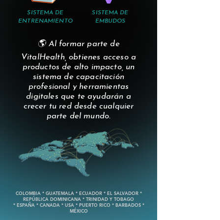
SISTEMA DE
SISTEMA DE
ENTRENAMIENTO
EMBUDOS
🌎 Al formar parte de
VitalHealth, obtienes acceso a
productos de alto impacto, un
sistema de capacitación
profesional y herramientas
digitales que te ayudarán a
crecer tu red desde cualquier
parte del mundo.
COLOMBIA * GUATEMALA * ECUADOR * EL SALVADOR *
REPÚBLICA DOMINICANA * TRINIDAD Y TOBAGO
* ESPAÑA * CANADA * USA * PUERTO RICO * BARBADOS *
MÉXICO