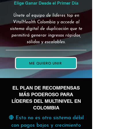
Elige Ganar Desde el Primer Día
Únete al equipo de líderes top en
VitalHealth Colombia y accede al
sistema digital de duplicación que te
permitirá generar ingresos rápidos,
sólidos y escalables.
ME QUIERO UNIR
EL PLAN DE RECOMPENSAS
MÁS PODEROSO PARA
LÍDERES DEL MULTINIVEL EN
COLOMBIA
🔴 Esto no es otro sistema débil
con pagos bajos y crecimiento