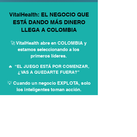
VitalHealth: EL NEGOCIO QUE
ESTÁ DANDO MÁS DINERO
LLEGA A COLOMBIA
🚀 VitalHealth abre en COLOMBIA y
estamos seleccionando a los
primeros líderes.
🔥 “EL JUEGO ESTÁ POR COMENZAR,
¿VAS A QUEDARTE FUERA?”
💡 Cuando un negocio EXPLOTA, solo
los inteligentes toman acción.
✏️ Postúlate aquí y entra antes
que los demás
QUIERO INICIAR