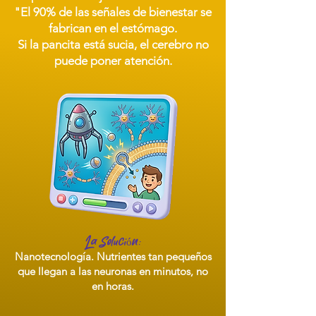
"El 90% de las señales de bienestar se
fabrican en el estómago.
Si la pancita está sucia, el cerebro no
puede poner atención.
La Solución:
Nanotecnología. Nutrientes tan pequeños
que llegan a las neuronas en minutos, no
en horas.