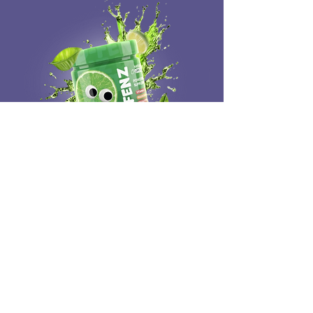
D Fenz:
Para qué sirve:
Fortalece las defensas y reduce la
"inflamación" mental (neuroinflamación)
para evitar berrinches y cansancio.
Ingrediente Estrella:
Magnesio y Zinc, que relajan el sistema
nervioso y mejoran el aprendizaje.