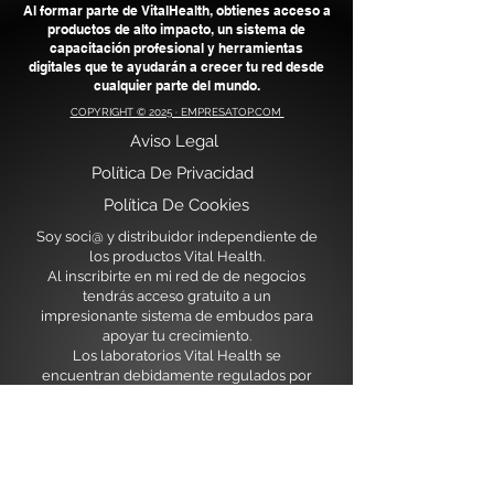
Al formar parte de VitalHealth, obtienes acceso a
productos de alto impacto, un sistema de
capacitación profesional y herramientas
digitales que te ayudarán a crecer tu red desde
cualquier parte del mundo.
COPYRIGHT © 2025 · EMPRESATOP.COM
Aviso Legal
​
Política De Privacidad
Política De Cookies
Soy soci@ y distribuidor independiente de
los productos Vital Health.
Al inscribirte en mi red de de negocios
tendrás acceso gratuito a un
impresionante sistema de embudos para
apoyar tu crecimiento.
Los laboratorios Vital Health se
encuentran debidamente regulados por
las instituciones sanitarias de México y
USA.
Actualmente en expansión para
Latiniamérica y Europa nos encontramos