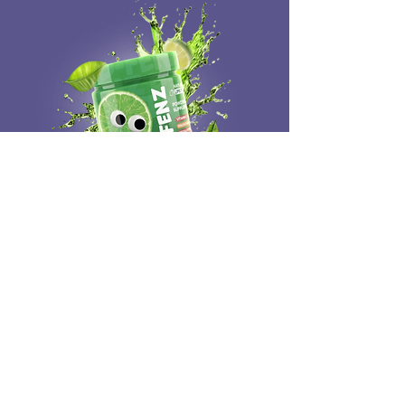
D Fenz:
Para qué sirve:
Fortalece las defensas y reduce la
"inflamación" mental (neuroinflamación)
para evitar berrinches y cansancio.
Ingrediente Estrella:
Magnesio y Zinc, que relajan el sistema
nervioso y mejoran el aprendizaje.