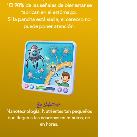
"El 90% de las señales de bienestar se
fabrican en el estómago.
Si la pancita está sucia, el cerebro no
puede poner atención.
La Solución:
Nanotecnología. Nutrientes tan pequeños
que llegan a las neuronas en minutos, no
en horas.