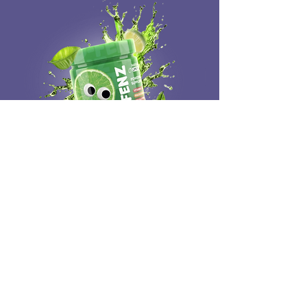
D Fenz:
Para qué sirve:
Fortalece las defensas y reduce la
"inflamación" mental (neuroinflamación)
para evitar berrinches y cansancio.
Ingrediente Estrella:
Magnesio y Zinc, que relajan el sistema
nervioso y mejoran el aprendizaje.