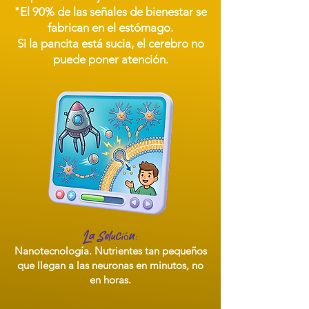
"El 90% de las señales de bienestar se
fabrican en el estómago.
Si la pancita está sucia, el cerebro no
puede poner atención.
La Solución:
Nanotecnología. Nutrientes tan pequeños
que llegan a las neuronas en minutos, no
en horas.