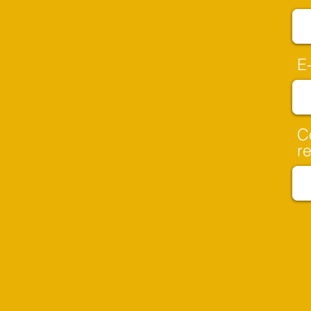
E
C
r