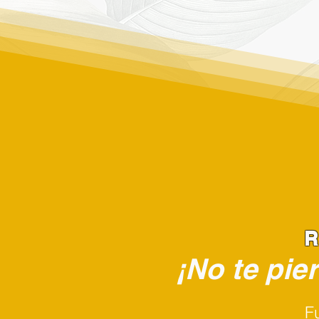
R
¡No te pie
F