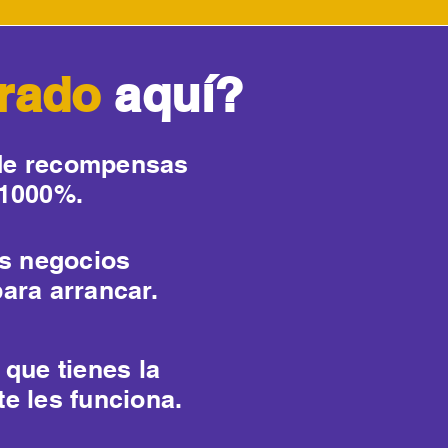
urado
aquí?
 de recompensas
 1000%.
os negocios
ara arrancar.
 que tienes la
te les funciona.