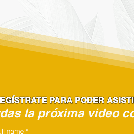
EGÍSTRATE PARA PODER ASIST
rdas la próxima video c
ull name