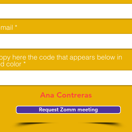
-mail
opy here the code that appears below in
ed color
Ana Contreras
Request Zomm meeting