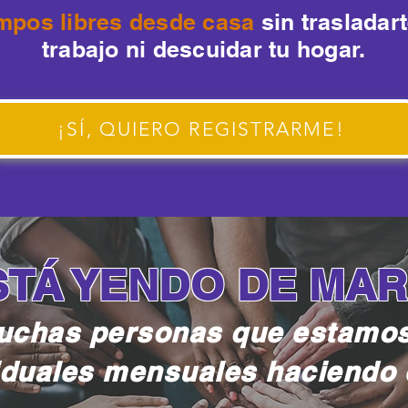
empos libres desde casa
sin trasladar
trabajo ni descuidar tu hogar.
¡SÍ, QUIERO REGISTRARME!
STÁ YENDO DE MAR
chas personas que estamo
iduales mensuales haciendo