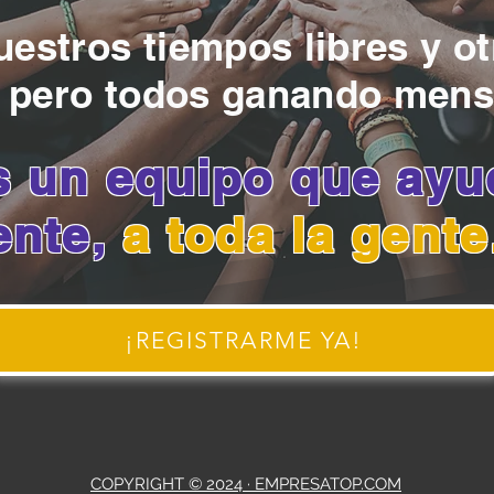
estros tiempos libres y o
 pero todos ganando mens
 un equipo que ayud
ente,
a toda la gent
¡REGISTRARME YA!
COPYRIGHT © 2024 · EMPRESATOP.COM