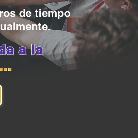
tros de tiempo
ualmente.
a a la
e…