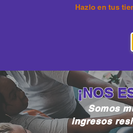
Hazlo en tus ti
¡NOS E
Somos mu
ingresos res