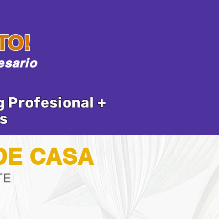
TO!
esario
 Profesional +
s
DE CASA
TE