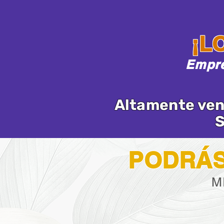
¡L
Empre
Altamente ven
S
PODRÁS
M