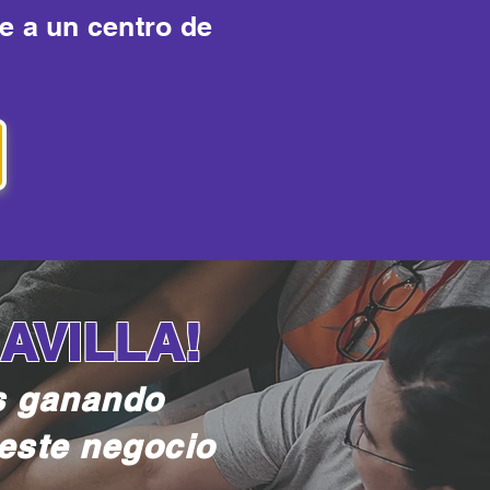
te a un centro de
AVILLA!
s ganando
 este negocio