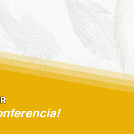
IR
onferencia!