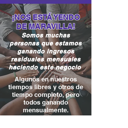
¡NOS ESTÁ YENDO
DE MARAVILLA!
Somos muchas
personas que estamos
ganando ingresos
residuales mensuales
haciendo este negocio
Algunos en nuestros
tiempos libres y otros de
tiempo completo, pero
todos ganando
mensualmente.
Somos un equipo que