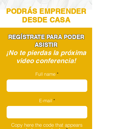
PODRÁS EMPRENDER
DESDE CASA
REGÍSTRATE PARA PODER
ASISTIR
¡No te pierdas la próxima
video conferencia!
Full name
E-mail
Copy here the code that appears