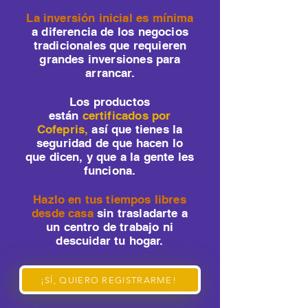
La inversión inicial es mínima
a diferencia de los negocios
tradicionales que requieren
grandes inversiones para
arrancar.
Los productos
están
certificados por
Cofepris,
así que tienes la
seguridad de que hacen lo
que dicen, y que a la gente les
funciona.
Hazlo en tus tiempos libres
desde casa
sin trasladarte a
un centro de trabajo ni
descuidar tu hogar.
¡SÍ, QUIERO REGISTRARME!