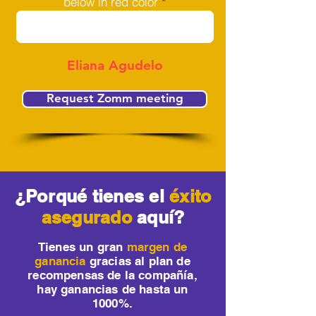
below in red color
Eliana Agudelo
Request Zomm meeting
¿Porqué tienes el
éxito
asegurado
aquí?
Tienes un gran
margen de
ganancia
gracias al plan de
recompensas de la compañía,
hay ganancias de hasta un
1000%.