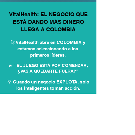
VitalHealth: EL NEGOCIO QUE
ESTÁ DANDO MÁS DINERO
LLEGA A COLOMBIA
🚀 VitalHealth abre en COLOMBIA y
estamos seleccionando a los
primeros líderes.
🔥 “EL JUEGO ESTÁ POR COMENZAR,
¿VAS A QUEDARTE FUERA?”
💡 Cuando un negocio EXPLOTA, solo
los inteligentes toman acción.
✏️ Postúlate aquí y entra antes
que los demás
QUIERO INICIAR