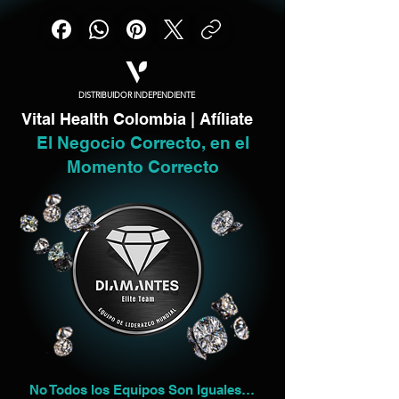
DISTRIBUIDOR INDEPENDIENTE
Vital Health Colombia | Afíliate
El Negocio Correcto, en el
Momento Correcto
No Todos los Equipos Son Iguales…