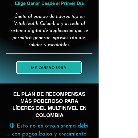
Elige Ganar Desde el Primer Día
Únete al equipo de líderes top en
VitalHealth Colombia y accede al
sistema digital de duplicación que te
permitirá generar ingresos rápidos,
sólidos y escalables.
ME QUIERO UNIR
EL PLAN DE RECOMPENSAS
MÁS PODEROSO PARA
LÍDERES DEL MULTINIVEL EN
COLOMBIA
🔴 Esto no es otro sistema débil
con pagos bajos y crecimiento