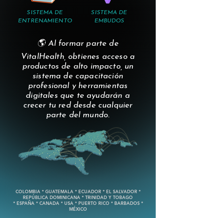
SISTEMA DE
SISTEMA DE
ENTRENAMIENTO
EMBUDOS
🌎 Al formar parte de
VitalHealth, obtienes acceso a
productos de alto impacto, un
sistema de capacitación
profesional y herramientas
digitales que te ayudarán a
crecer tu red desde cualquier
parte del mundo.
COLOMBIA * GUATEMALA * ECUADOR * EL SALVADOR *
REPÚBLICA DOMINICANA * TRINIDAD Y TOBAGO
* ESPAÑA * CANADA * USA * PUERTO RICO * BARBADOS *
MÉXICO