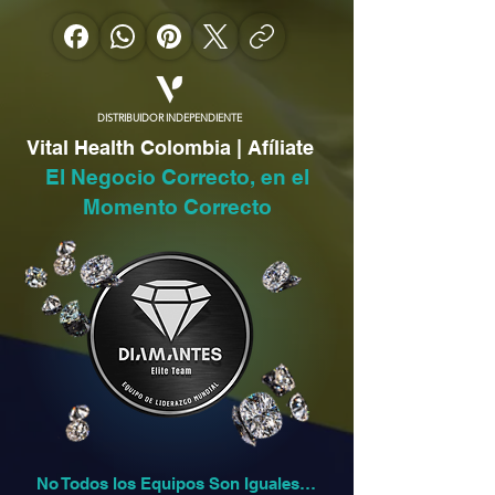
DISTRIBUIDOR INDEPENDIENTE
Vital Health Colombia | Afíliate
El Negocio Correcto, en el
Momento Correcto
No Todos los Equipos Son Iguales…