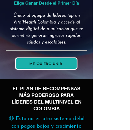
Elige Ganar Desde el Primer Día
Únete al equipo de líderes top en
VitalHealth Colombia y accede al
sistema digital de duplicación que te
permitirá generar ingresos rápidos,
sólidos y escalables.
ME QUIERO UNIR
EL PLAN DE RECOMPENSAS
MÁS PODEROSO PARA
LÍDERES DEL MULTINIVEL EN
COLOMBIA
🔴 Esto no es otro sistema débil
con pagos bajos y crecimiento