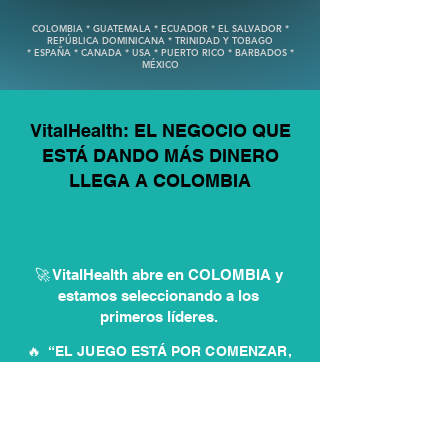
COLOMBIA * GUATEMALA * ECUADOR * EL SALVADOR *
REPÚBLICA DOMINICANA * TRINIDAD Y TOBAGO
* ESPAÑA * CANADA * USA * PUERTO RICO * BARBADOS *
MÉXICO
VitalHealth: EL NEGOCIO QUE
ESTÁ DANDO MÁS DINERO
LLEGA A COLOMBIA
🚀 VitalHealth abre en COLOMBIA y
estamos seleccionando a los
primeros líderes.
🔥 “EL JUEGO ESTÁ POR COMENZAR,
¿VAS A QUEDARTE FUERA?”
💡 Cuando un negocio EXPLOTA, solo
los inteligentes toman acción.