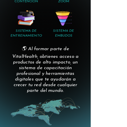
CONTENCIÓN
ZOOM
SISTEMA DE
SISTEMA DE
ENTRENAMIENTO
EMBUDOS
🌎 Al formar parte de
VitalHealth, obtienes acceso a
productos de alto impacto, un
sistema de capacitación
profesional y herramientas
digitales que te ayudarán a
crecer tu red desde cualquier
parte del mundo.