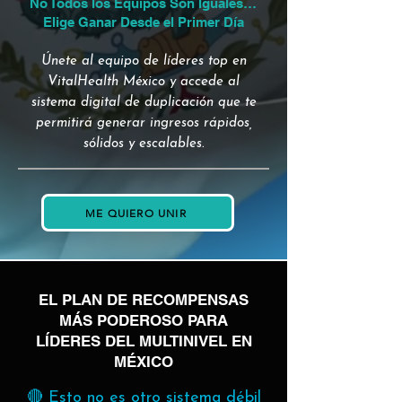
No Todos los Equipos Son Iguales…
Elige Ganar Desde el Primer Día
Únete al equipo de líderes top en
VitalHealth México y accede al
sistema digital de duplicación que te
permitirá generar ingresos rápidos,
sólidos y escalables.
ME QUIERO UNIR
EL PLAN DE RECOMPENSAS
MÁS PODEROSO PARA
LÍDERES DEL MULTINIVEL EN
MÉXICO
🔴 Esto no es otro sistema débil