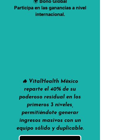
🌍 Bono Global
Participa en las ganancias a nivel
internacional.
🔥 VitalHealth México
reparte el 40% de su
poderoso residual en los
primeros 3 niveles,
permitiéndote generar
ingresos masivos con un
equipo sólido y duplicable.