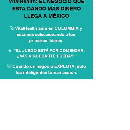
VitalHealth: EL NEGOCIO QUE
ESTÁ DANDO MÁS DINERO
LLEGA A MÉXICO
🚀 VitalHealth abre en COLOMBIA y
estamos seleccionando a los
primeros líderes.
🔥 “EL JUEGO ESTÁ POR COMENZAR,
¿VAS A QUEDARTE FUERA?”
💡 Cuando un negocio EXPLOTA, solo
los inteligentes toman acción.
✏️ Postúlate aquí y entra antes
que los demás
QUIERO INICIAR