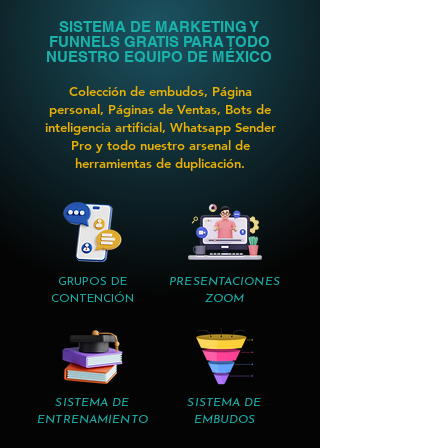
SISTEMA DE MARKETING Y
FUNNELS GRATIS PARA TODO
NUESTRO EQUIPO DE MÉXICO
Colección de embudos, Página
personal, Páginas de Ventas, Bots de
inteligencia artificial, Whatsapp Sender
Pro y todo nuestro arsenal de
herramientas de duplicación.
GRUPOS DE
PRESENTACIONES
CONTENCIÓN
ZOOM
SISTEMA DE
SISTEMA DE
ENTRENAMIENTO
EMBUDOS