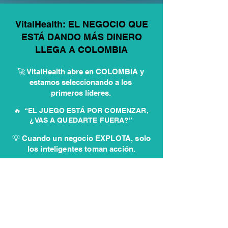
VitalHealth: EL NEGOCIO QUE
ESTÁ DANDO MÁS DINERO
LLEGA A COLOMBIA
🚀 VitalHealth abre en COLOMBIA y
estamos seleccionando a los
primeros líderes.
🔥 “EL JUEGO ESTÁ POR COMENZAR,
¿VAS A QUEDARTE FUERA?”
💡 Cuando un negocio EXPLOTA, solo
los inteligentes toman acción.
✏️ Postúlate aquí y entra antes
que los demás
QUIERO INICIAR