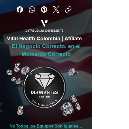
DISTRIBUIDOR INDEPENDIENTE
Vital Health Colombia | Afíliate
El Negocio Correcto, en el
Momento Correcto
No Todos los Equipos Son Iguales…