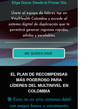
Elige Ganar Desde el Primer Día
Únete al equipo de líderes top en
VitalHealth Colombia y accede al
sistema digital de duplicación que te
permitirá generar ingresos rápidos,
sólidos y escalables.
ME QUIERO UNIR
EL PLAN DE RECOMPENSAS
MÁS PODEROSO PARA
LÍDERES DEL MULTINIVEL EN
COLOMBIA
🔴 Esto no es otro sistema débil
con pagos bajos y crecimiento