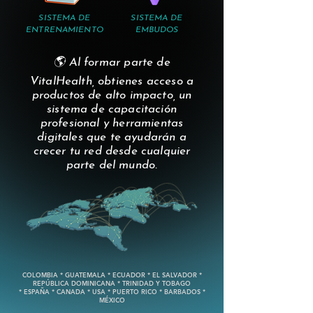
SISTEMA DE
SISTEMA DE
ENTRENAMIENTO
EMBUDOS
🌎 Al formar parte de
VitalHealth, obtienes acceso a
productos de alto impacto, un
sistema de capacitación
profesional y herramientas
digitales que te ayudarán a
crecer tu red desde cualquier
parte del mundo.
COLOMBIA * GUATEMALA * ECUADOR * EL SALVADOR *
REPÚBLICA DOMINICANA * TRINIDAD Y TOBAGO
* ESPAÑA * CANADA * USA * PUERTO RICO * BARBADOS *
MÉXICO