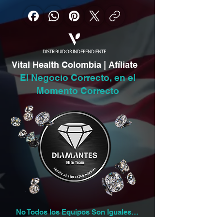
DISTRIBUIDOR INDEPENDIENTE
Vital Health Colombia | Afíliate
El Negocio Correcto, en el
Momento Correcto
No Todos los Equipos Son Iguales…