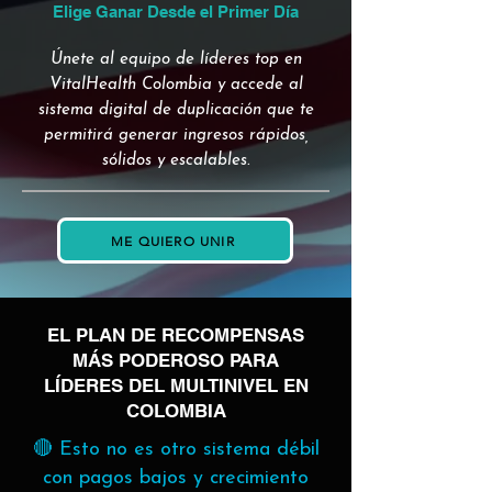
Elige Ganar Desde el Primer Día
Únete al equipo de líderes top en
VitalHealth Colombia y accede al
sistema digital de duplicación que te
permitirá generar ingresos rápidos,
sólidos y escalables.
ME QUIERO UNIR
EL PLAN DE RECOMPENSAS
MÁS PODEROSO PARA
LÍDERES DEL MULTINIVEL EN
COLOMBIA
🔴 Esto no es otro sistema débil
con pagos bajos y crecimiento