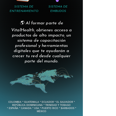
SISTEMA DE
SISTEMA DE
ENTRENAMIENTO
EMBUDOS
🌎 Al formar parte de
VitalHealth, obtienes acceso a
productos de alto impacto, un
sistema de capacitación
profesional y herramientas
digitales que te ayudarán a
crecer tu red desde cualquier
parte del mundo.
COLOMBIA * GUATEMALA * ECUADOR * EL SALVADOR *
REPÚBLICA DOMINICANA * TRINIDAD Y TOBAGO
* ESPAÑA * CANADA * USA * PUERTO RICO * BARBADOS *
MÉXICO