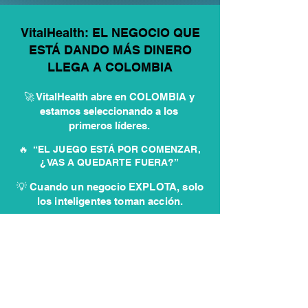
VitalHealth: EL NEGOCIO QUE
ESTÁ DANDO MÁS DINERO
LLEGA A COLOMBIA
🚀 VitalHealth abre en COLOMBIA y
estamos seleccionando a los
primeros líderes.
🔥 “EL JUEGO ESTÁ POR COMENZAR,
¿VAS A QUEDARTE FUERA?”
💡 Cuando un negocio EXPLOTA, solo
los inteligentes toman acción.
✏️ Postúlate aquí y entra antes
que los demás
QUIERO INICIAR