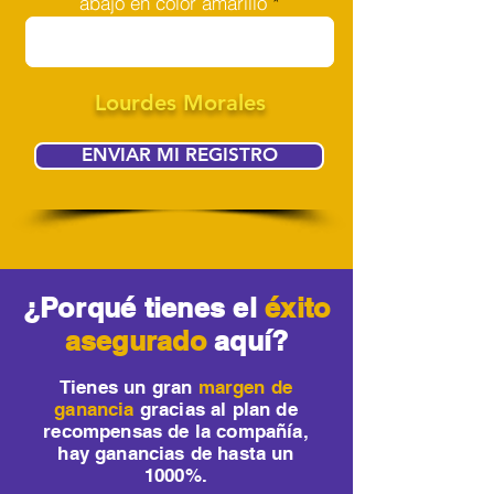
abajo en color amarillo
Lourdes Morales
ENVIAR MI REGISTRO
¿Porqué tienes el
éxito
asegurado
aquí?
Tienes un gran
margen de
ganancia
gracias al plan de
recompensas de la compañía,
hay ganancias de hasta un
1000%.