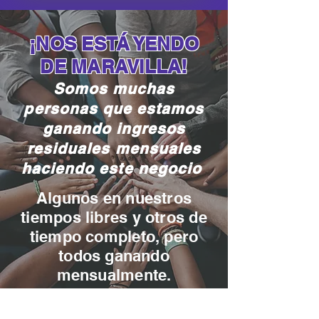
¡NOS ESTÁ YENDO
DE MARAVILLA!
Somos muchas
personas que estamos
ganando ingresos
residuales mensuales
haciendo este negocio
Algunos en nuestros
tiempos libres y otros de
tiempo completo, pero
todos ganando
mensualmente.
Somos un equipo que