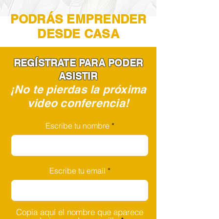
PODRÁS EMPRENDER
DESDE CASA
REGÍSTRATE PARA PODER
ASISTIR
¡No te pierdas la próxima
video conferencia!
Escribe tu nombre
Escribe tu email
Copia aquí el nombre que aparece